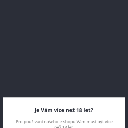
RESSO GARNACHA 0,75 L
190,00 Kč
Je Vám více než 18 let?
Vč. DPH
Pro používání našeho e-shopu Vám musí být více
Kulaté ovocné víno pocházející ze starých keřů vinic
než 18 let.