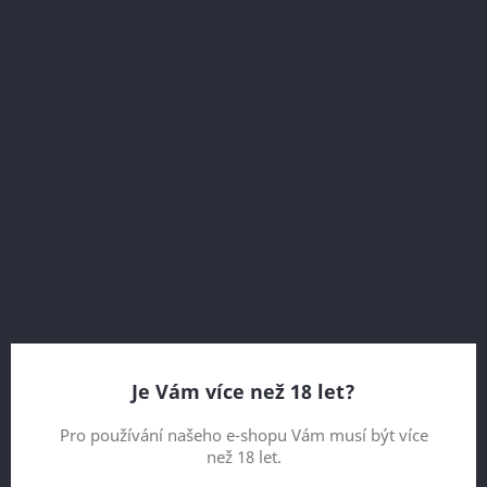
YELLOWSTONE IMPERIAL IPA 18
OBJEM 0,75 L
149,00 Kč
Vč. DPH
Hořké, voňavé, zemité, citrusové, silné
Je Vám více než 18 let?
Počet
Pro používání našeho e-shopu Vám musí být více
než 18 let.

PŘIDAT DO KOŠÍKU